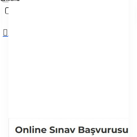
Sepetinize henüz ekleme yapmadınız!