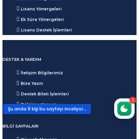
Lisans Yönergeleri
Ek Süre Yönergeleri
Lisans Destek İşlemleri
DESTEK & YARDIM
İletişim Bilgilerimiz
Bize Yazın
Destek Bileti İşlemleri
1
Dökümantasyon
Şu anda 9 kişi bu sayfayı inceliyor...
BILGI SAYFALARI