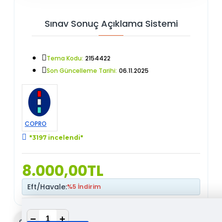
Sınav Sonuç Açıklama Sistemi
Tema Kodu:
2154422
Son Güncelleme Tarihi:
06.11.2025
COPRO
"3197 incelendi"
8.000,00TL
Eft/Havale:
%5 İndirim
−
+
Gönder & Paylaş