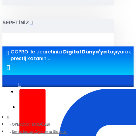
SEPETINIZ
COPRO ile ticaretinizi
Digital Dünya'ya
taşıyarak
prestij kazanın...
Giriş yap
Kayıt ol
OPENCART MODÜLLER
Sınav Sonuç Açıklama Sistemi