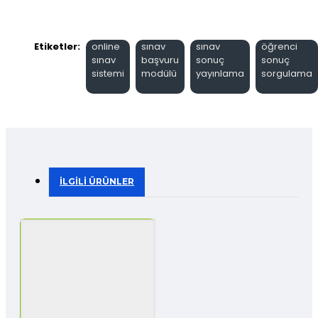
Etiketler:
online
sınav
sınav
öğrenci
sınav
başvuru
sonuç
sonuç
sistemi
modülü
yayınlama
sorgulama
İLGILI ÜRÜNLER