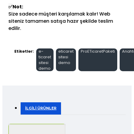
✅
Not:
Size sadece müşteri karşılamak kalır! Web
siteniz tamamen satışa hazır şekilde teslim
edilir.
Etiketler:
e-
eticaret
ProETicaretPaketi
Anaht
ticaret
sitesi
sitesi
demo
demo
İLGILI ÜRÜNLER