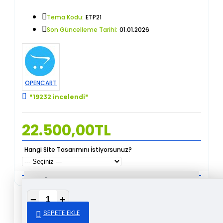
Tema Kodu:
ETP21
Son Güncelleme Tarihi:
01.01.2026
OPENCART
"19232 incelendi"
22.500,00TL
Hangi Site Tasarımını İstiyorsunuz?
✅ Ücretsiz Hosting + SSL
−
+
✅ Ücretsiz Kurulum
SEPETE EKLE
✅ Aylık ya da Yıllık Ödeme