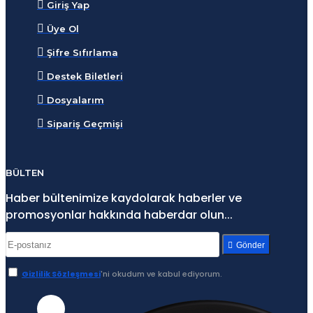
Giriş Yap
Üye Ol
Şifre Sıfırlama
Destek Biletleri
Dosyalarım
Sipariş Geçmişi
BÜLTEN
Haber bültenimize kaydolarak haberler ve
promosyonlar hakkında haberdar olun...
Gönder
Gizlilik Sözleşmesi
'ni okudum ve kabul ediyorum.