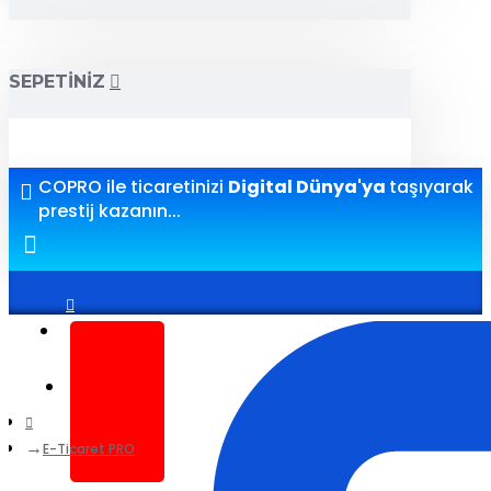
SEPETINIZ
COPRO ile ticaretinizi
Digital Dünya'ya
taşıyarak
prestij kazanın...
Giriş yap
Kayıt ol
E-Ticaret PRO