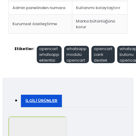
Admin panelinden numara
Kullanımı kolaylaştırır
Marka bütünlüğünü
Kurumsal özelleştirme
korur
Etiketler:
opencart
whatsapp
opencart
whatsa
whatsapp
modülü
canlı
butonu
eklentisi
opencart
destek
opencar
İLGILI ÜRÜNLER