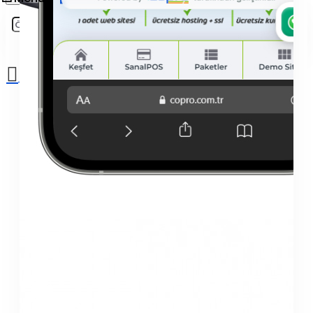
Sepetinize henüz ekleme yapmadınız!