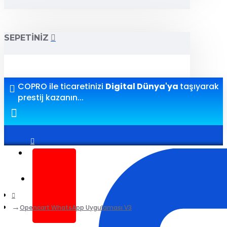
SEPETINIZ
COPRO ile ticaretinizi
Digital Dünya'ya
taşıyarak
prestij kazanın...
Giriş yap
Kayıt ol
Opencart WhatsApp Uygulaması V3