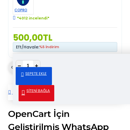
COPRO
"4012 incelendi"
500,00TL
Eft/Havale:
%5 İndirim
−
+
Gönder & Paylaş
SEPETE EKLE
SİTENİ BAĞLA
DETAYLI AÇIKLAMA
OpenCart İçin
Geliştirilmiş WhatsApp