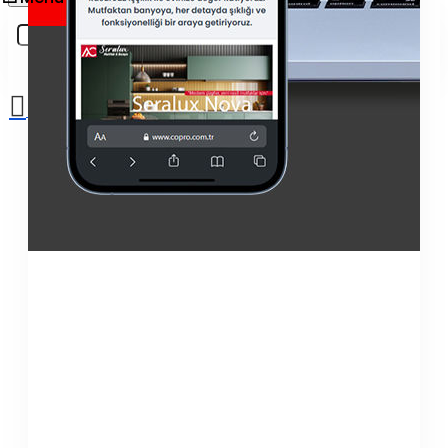
Sepetinize henüz ekleme yapmadınız!