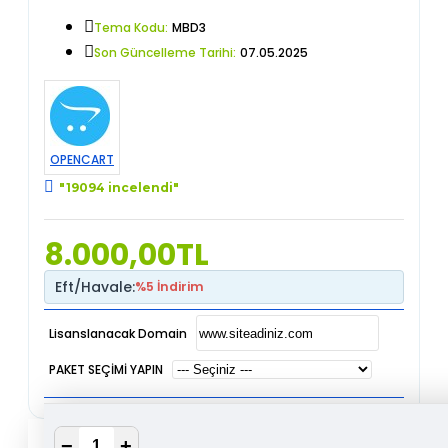
Tema Kodu:
MBD3
Son Güncelleme Tarihi:
07.05.2025
OPENCART
"19094 incelendi"
8.000,00TL
Eft/Havale:
%5 İndirim
Lisanslanacak Domain
PAKET SEÇİMİ YAPIN
DEMOYU İNCELE
−
+