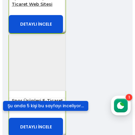
Ticaret Web Sitesi
DETAYLI İNCELE
1
Spor Ürünleri E-Ticaret
Şu anda 5 kişi bu sayfayı inceliyor...
Web Sitesi
DETAYLI İNCELE