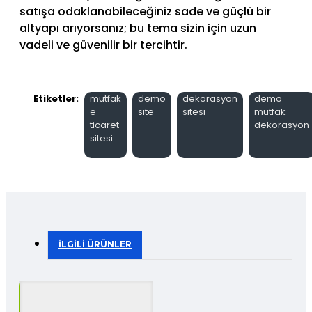
satışa odaklanabileceğiniz sade ve güçlü bir
altyapı arıyorsanız; bu tema sizin için uzun
vadeli ve güvenilir bir tercihtir.
Etiketler:
mutfak
demo
dekorasyon
demo
e
site
sitesi
mutfak
ticaret
dekorasyon
sitesi
İLGILI ÜRÜNLER