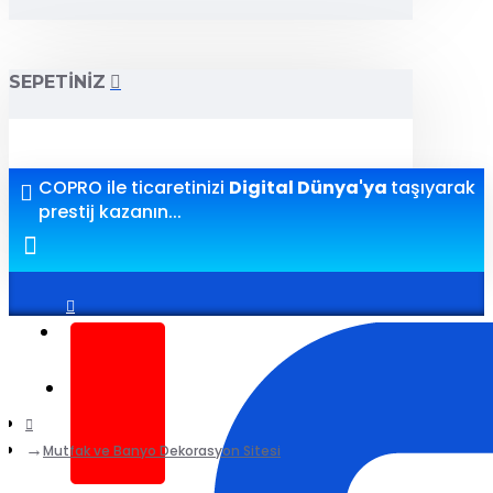
SEPETINIZ
COPRO ile ticaretinizi
Digital Dünya'ya
taşıyarak
prestij kazanın...
Giriş yap
Kayıt ol
Mutfak ve Banyo Dekorasyon Sitesi