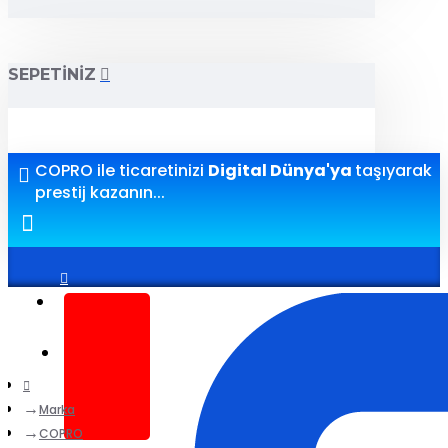
SEPETINIZ
COPRO ile ticaretinizi
Digital Dünya'ya
taşıyarak
prestij kazanın...
Giriş yap
Kayıt ol
Marka
COPRO