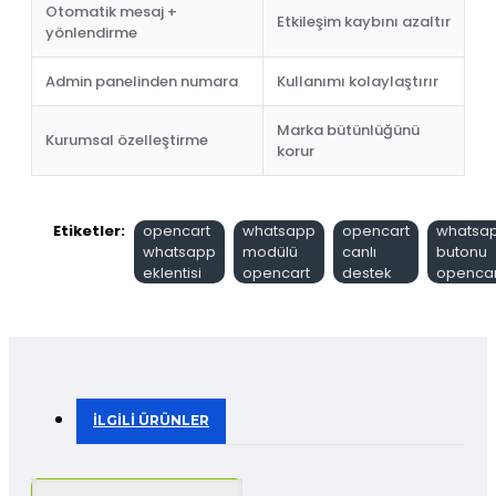
Otomatik mesaj +
Etkileşim kaybını azaltır
yönlendirme
Admin panelinden numara
Kullanımı kolaylaştırır
Marka bütünlüğünü
Kurumsal özelleştirme
korur
Etiketler:
opencart
whatsapp
opencart
whatsa
whatsapp
modülü
canlı
butonu
eklentisi
opencart
destek
opencar
İLGILI ÜRÜNLER