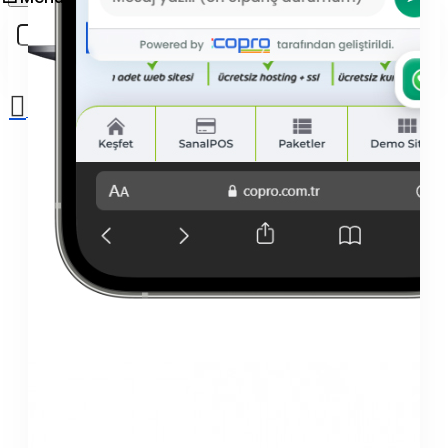
Sepetinize henüz ekleme yapmadınız!