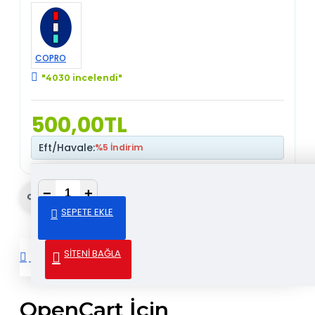
COPRO
"4030 incelendi"
500,00TL
Eft/Havale:
%5 İndirim
−
+
Gönder & Paylaş
SEPETE EKLE
SİTENİ BAĞLA
DETAYLI AÇIKLAMA
OpenCart İçin