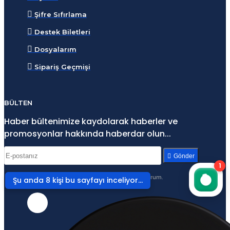
Şifre Sıfırlama
Destek Biletleri
Dosyalarım
Sipariş Geçmişi
BÜLTEN
Haber bültenimize kaydolarak haberler ve
promosyonlar hakkında haberdar olun...
Gönder
1
Gizlilik Sözleşmesi
'ni okudum ve kabul ediyorum.
Şu anda 8 kişi bu sayfayı inceliyor...