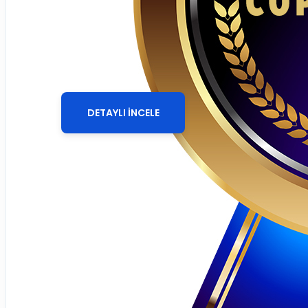
Butik ve Aksesuar E-
Ticaret Sitesi
DETAYLI İNCELE
Giriş yap
Üye ol
Sepetinize henüz ekleme yapmadınız!