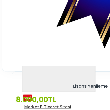
Lisans Yenileme
8.000,00TL
YENİ
Market E-Ticaret Sitesi