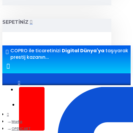
SEPETINIZ
COPRO ile ticaretinizi
Digital Dünya'ya
taşıyarak
prestij kazanın...
Giriş yap
Kayıt ol
Marka
OPENCART