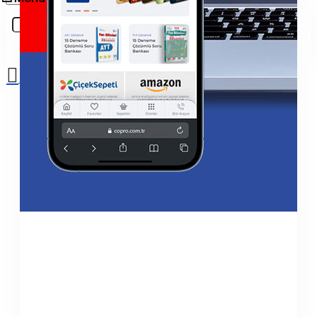
Sepetinize henüz ekleme yapmadınız!