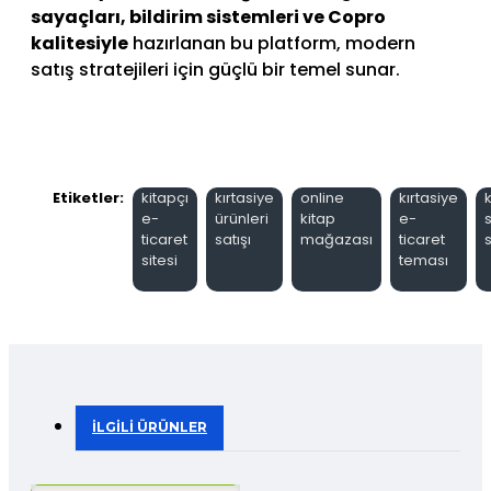
sayaçları, bildirim sistemleri ve Copro
kalitesiyle
hazırlanan bu platform, modern
satış stratejileri için güçlü bir temel sunar.
Etiketler:
kitapçı
kırtasiye
online
kırtasiye
e-
ürünleri
kitap
e-
s
ticaret
satışı
mağazası
ticaret
s
sitesi
teması
İLGILI ÜRÜNLER