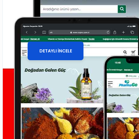
Butik ve Aksesuar E-
Ticaret Sitesi
DETAYLI İNCELE
Giriş yap
Üye ol
Sepetinize henüz ekleme yapmadınız!