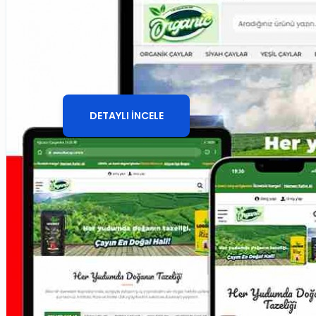
Butik ve Aksesuar E-
Ticaret Sitesi
DETAYLI İNCELE
Giriş yap
Üye ol
Sepetinize henüz ekleme yapmadınız!