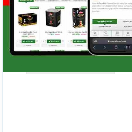
YENİ
Market E-Ticaret Sitesi