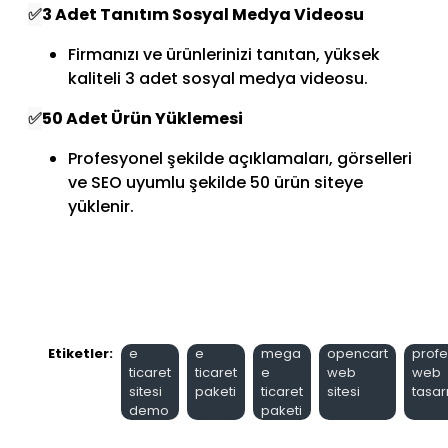
✅
3 Adet Tanıtım Sosyal Medya Videosu
Firmanızı ve ürünlerinizi tanıtan, yüksek
kaliteli 3 adet sosyal medya videosu.
✅
50 Adet Ürün Yüklemesi
Profesyonel şekilde açıklamaları, görselleri
ve SEO uyumlu şekilde 50 ürün siteye
yüklenir.
Etiketler:
e
e
mega
opencart
profe
ticaret
ticaret
e
web
web
sitesi
paketi
ticaret
sitesi
tasar
demo
paketi