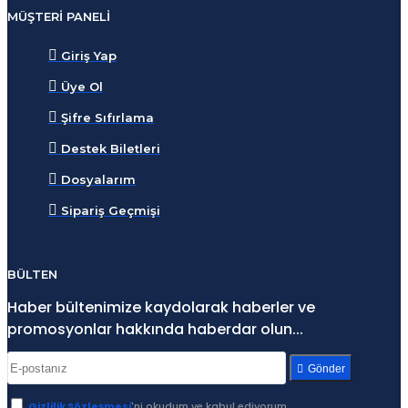
MÜŞTERI PANELI
Giriş Yap
Üye Ol
Şifre Sıfırlama
Destek Biletleri
Dosyalarım
Sipariş Geçmişi
BÜLTEN
Haber bültenimize kaydolarak haberler ve
promosyonlar hakkında haberdar olun...
Gönder
Gizlilik Sözleşmesi
'ni okudum ve kabul ediyorum.