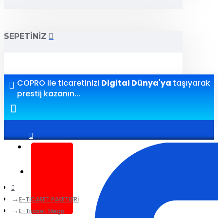
SEPETINIZ
COPRO ile ticaretinizi
Digital Dünya'ya
taşıyarak
prestij kazanın...
Giriş yap
Kayıt ol
E-TİCARET PAKETLERİ
E-Ticaret Mega