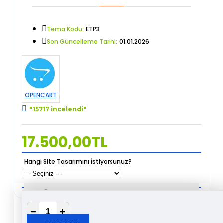
Tema Kodu:
ETP3
Son Güncelleme Tarihi:
01.01.2026
OPENCART
"15717 incelendi"
17.500,00TL
Hangi Site Tasarımını İstiyorsunuz?
✅ Ücretsiz Hosting + SSL
−
+
✅ Ücretsiz Kurulum