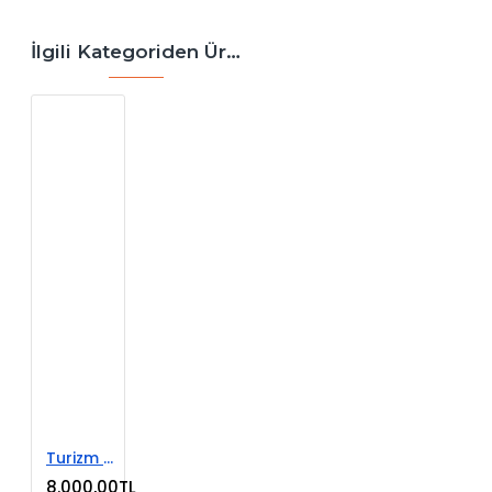
İlgili Kategoriden Ürünler
Turizm Acente E-Ticaret Web Sitesi
8.000,00TL