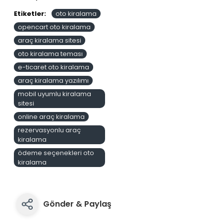
Etiketler:
oto kiralama
opencart oto kiralama
araç kiralama sitesi
oto kiralama teması
e-ticaret oto kiralama
araç kiralama yazılımı
mobil uyumlu kiralama
sitesi
online araç kiralama
rezervasyonlu araç
kiralama
ödeme seçenekleri oto
kiralama
Gönder & Paylaş