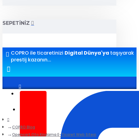
SEPETINIZ
COPRO ile ticaretinizi
Digital Dünya'ya
taşıyarak
prestij kazanın...
Giriş yap
Kayıt ol
COPRO Blog
Opencart Oto Kiralama E-Ticaret Web Sitesi