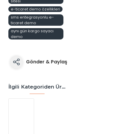
sitesi
e-ticaret demo özellikleri
sms entegrasyonlu e-
ticaret demo
aynı gün kargo sayacı
demo
Gönder & Paylaş
İlgili Kategoriden Ürünler