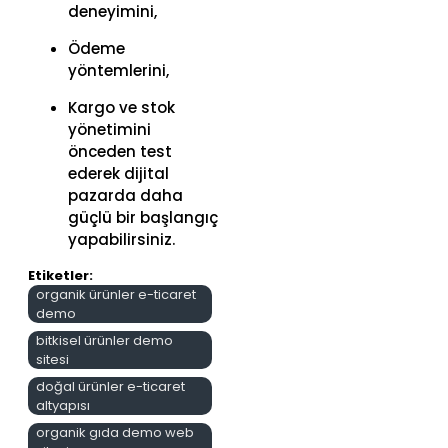
deneyimini,
Ödeme
yöntemlerini,
Kargo ve stok
yönetimini
önceden test
ederek dijital
pazarda daha
güçlü bir başlangıç
yapabilirsiniz.
Etiketler:
organik ürünler e-ticaret
demo
bitkisel ürünler demo
sitesi
doğal ürünler e-ticaret
altyapısı
organik gıda demo web