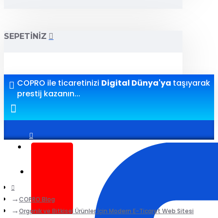
SEPETINIZ
COPRO ile ticaretinizi
Digital Dünya'ya
taşıyarak
prestij kazanın...
Giriş yap
Kayıt ol
COPRO Blog
Organik ve Bitkisel Ürünler İçin Modern E-Ticaret Web Sitesi