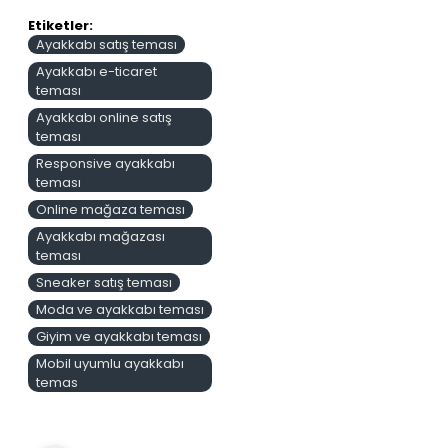
Etiketler:
Ayakkabı satış teması
Ayakkabı e-ticaret
teması
Ayakkabı online satış
teması
Responsive ayakkabı
teması
Online mağaza teması
Ayakkabı mağazası
teması
Sneaker satış teması
Moda ve ayakkabı teması
Giyim ve ayakkabı teması
Mobil uyumlu ayakkabı
temas