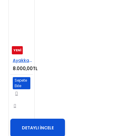
YENİ
Ayakkabı Satışı E-Ticaret Web Sitesi
8.000,00TL
Sepete
Ekle
DETAYLI İNCELE