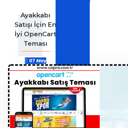
Ayakkabı
Satışı İçin En
İyi OpenCart
Teması
07
May