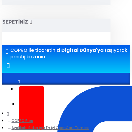
SEPETINIZ
COPRO ile ticaretinizi
Digital Dünya'ya
taşıyarak
prestij kazanın...
Giriş yap
Kayıt ol
COPRO Blog
Ayakkabı Satışı İçin En İyi OpenCart Teması