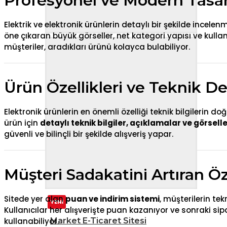
Profesyonel ve Modern Tasa
Elektrik ve elektronik ürünlerin detaylı bir şekilde incelen
öne çıkaran büyük görseller, net kategori yapısı ve kullan
müşteriler, aradıkları ürünü kolayca bulabiliyor.
Ürün Özellikleri ve Teknik De
Elektronik ürünlerin en önemli özelliği teknik bilgilerin d
ürün için
detaylı teknik bilgiler, açıklamalar ve görsell
güvenli ve bilinçli bir şekilde alışveriş yapar.
Müşteri Sadakatini Artıran Öz
Sitede yer alan
puan ve indirim sistemi
, müşterilerin tek
YENİ
Kullanıcılar her alışverişte puan kazanıyor ve sonraki sip
Market E-Ticaret Sitesi
kullanabiliyor.