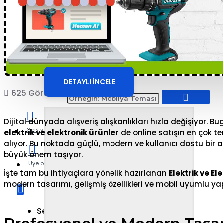
Butik ve Aksesuar E-
Ticaret Sitesi
DETAYLI İNCELE
625 Görüntülenme
COPRO
Dijital dünyada alışveriş alışkanlıkları hızla değişiyor. 
Giriş yap
elektrik ve elektronik ürünler
de online satışın en çok te
alıyor. Bu noktada güçlü, modern ve kullanıcı dostu bir 
büyük önem taşıyor.
Üye ol
İşte tam bu ihtiyaçlara yönelik hazırlanan
Elektrik ve El
modern tasarımı, gelişmiş özellikleri ve mobil uyumlu yap
Sepetinize henüz ekleme yapmadınız!