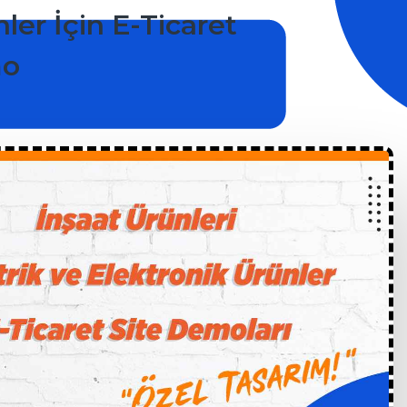
ler İçin E-Ticaret
mo