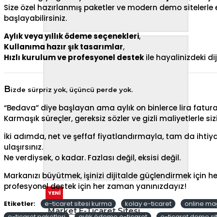
Size özel hazırlanmış paketler ve modern demo sitelerl
başlayabilirsiniz.
Aylık veya yıllık ödeme seçenekleri
,
Kullanıma hazır şık tasarımlar
,
Hızlı kurulum ve profesyonel destek
ile hayalinizdeki d
B
izde sürpriz yok, üçüncü perde yok.
“Bedava” diye başlayan ama aylık on binlerce lira fatura
Karmaşık süreçler, gereksiz sözler ve gizli maliyetlerle si
İki adımda, net ve şeffaf fiyatlandırmayla, tam da ihti
ulaşırsınız.
Ne verdiysek, o kadar. Fazlası değil, eksisi değil.
Markanızı büyütmek, işinizi dijitalde güçlendirmek için h
profesyonel destek için her zaman yanınızdayız!
YENİ
Etiketler:
e-ticaret sitesi kurma
kolay e-ticaret
online m
Market E-Ticaret Sitesi
e-ticaret paketleri
aylık ödeme e-ticaret
e-ticaret demo si