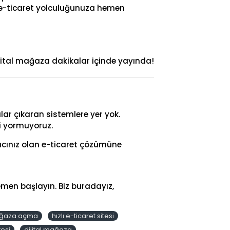
e e-ticaret yolculuğunuza hemen
ijital mağaza dakikalar içinde yayında!
lar çıkaran sistemlere yer yok.
zi yormuyoruz.
yacınız olan e-ticaret çözümüne
emen başlayın. Biz buradayız,
ağaza açma
hızlı e-ticaret sitesi
tesi
dijital mağaza