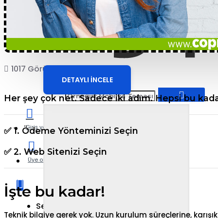
Butik ve Aksesuar E-
Ticaret Sitesi
1017 Görüntülenme
COPRO
DETAYLI İNCELE
Her şey çok net. Sadece iki adım. Hepsi bu kada
Giriş yap
✅ 1. Ödeme Yönteminizi Seçin
✅ 2. Web Sitenizi Seçin
Üye ol
İşte bu kadar!
Sepetinize henüz ekleme yapmadınız!
Teknik bilgiye gerek yok. Uzun kurulum süreçlerine, karışık 