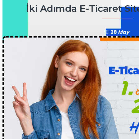
İki Adımda E-Ticaret Sit
28
May