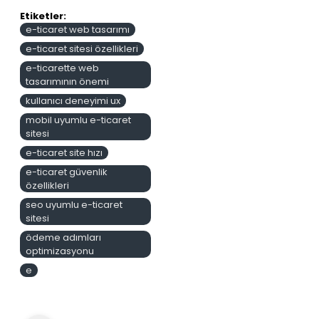
Etiketler:
e-ticaret web tasarımı
e-ticaret sitesi özellikleri
e-ticarette web
tasarımının önemi
kullanıcı deneyimi ux
mobil uyumlu e-ticaret
sitesi
e-ticaret site hızı
e-ticaret güvenlik
özellikleri
seo uyumlu e-ticaret
sitesi
ödeme adımları
optimizasyonu
e