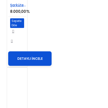
Şarküteri ve Yöresel Ürünler Web Sitesi
8.000,00TL
Sepete
Ekle
DETAYLI İNCELE