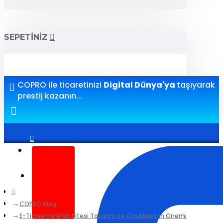
SEPETINIZ
COPRO ile ticaretinizi
Digital Dünya'ya
taşıyarak
prestij kazanın...
Giriş yap
Kayıt ol
COPRO Blog
E-Ticarette Web Sitesi Tasarım ve Özelliklerinin Önemi