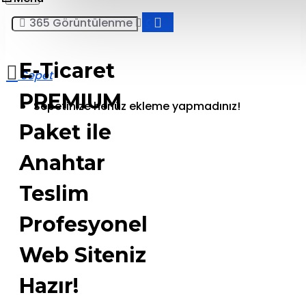
365 Görüntülenme
COPRO
E-Ticaret
PREMIUM
Sepetinize henüz ekleme yapmadınız!
Paket ile
Anahtar
Teslim
Profesyonel
Web Siteniz
Hazır!