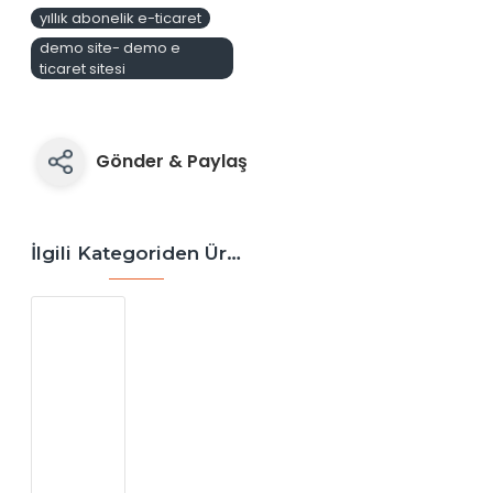
yıllık abonelik e-ticaret
demo site- demo e
ticaret sitesi
Gönder & Paylaş
İlgili Kategoriden Ürünler