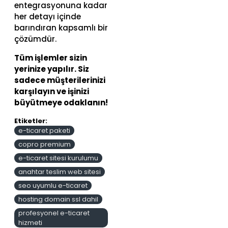
entegrasyonuna kadar
her detayı içinde
barındıran kapsamlı bir
çözümdür.
Tüm işlemler sizin
yerinize yapılır. Siz
sadece müşterilerinizi
karşılayın ve işinizi
büyütmeye odaklanın!
Etiketler:
e-ticaret paketi
copro premium
e-ticaret sitesi kurulumu
anahtar teslim web sitesi
seo uyumlu e-ticaret
hosting domain ssl dahil
profesyonel e-ticaret
hizmeti