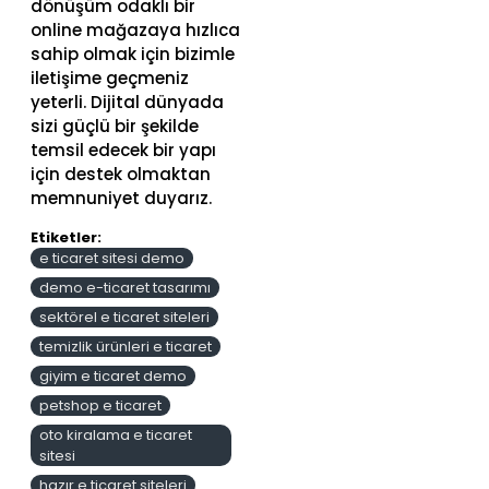
dönüşüm odaklı bir
online mağazaya hızlıca
sahip olmak için bizimle
iletişime geçmeniz
yeterli. Dijital dünyada
sizi güçlü bir şekilde
temsil edecek bir yapı
için destek olmaktan
memnuniyet duyarız.
Etiketler:
e ticaret sitesi demo
demo e-ticaret tasarımı
sektörel e ticaret siteleri
temizlik ürünleri e ticaret
giyim e ticaret demo
petshop e ticaret
oto kiralama e ticaret
sitesi
hazır e ticaret siteleri