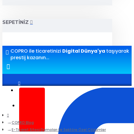
SEPETINIZ
COPRO ile ticaretinizi
Digital Dünya'ya
taşıyarak
prestij kazanın...
Giriş yap
Kayıt ol
COPRO Blog
E-Ticaret Sitesi Demoları ile Sektöre Özel Çözümler