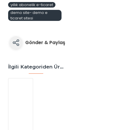
yıllık abonelik e-ticaret
demo site- demo e
ticaret sitesi
Gönder & Paylaş
İlgili Kategoriden Ürünler