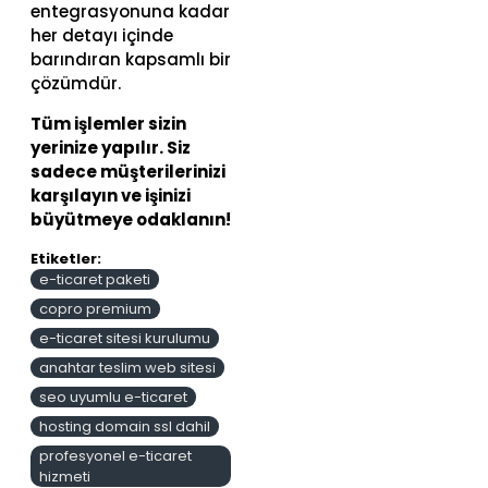
entegrasyonuna kadar
her detayı içinde
barındıran kapsamlı bir
çözümdür.
Tüm işlemler sizin
yerinize yapılır. Siz
sadece müşterilerinizi
karşılayın ve işinizi
büyütmeye odaklanın!
Etiketler:
e-ticaret paketi
copro premium
e-ticaret sitesi kurulumu
anahtar teslim web sitesi
seo uyumlu e-ticaret
hosting domain ssl dahil
profesyonel e-ticaret
hizmeti