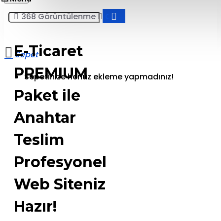
368 Görüntülenme
COPRO
E-Ticaret
PREMIUM
Sepetinize henüz ekleme yapmadınız!
Paket ile
Anahtar
Teslim
Profesyonel
Web Siteniz
Hazır!