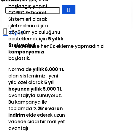
başlangıç yapın!
COPRO E-Ticaret
Sistemleri olarak
işletmelerin dijital
dönüşüm yolculuğunu
desteklemek için
5 yıllık
özel yeni yıl
Sepetinize henüz ekleme yapmadınız!
kampanyamızı
başlattık.
Normalde
yıllık 6.000 TL
olan sistemimizi, yeni
yıla özel olarak
5 yıl
boyunca yıllık 5.000 TL
avantajıyla sunuyoruz.
Bu kampanya ile
toplamda
%25’e varan
indirim
elde ederek uzun
vadede ciddi bir maliyet
avantajı