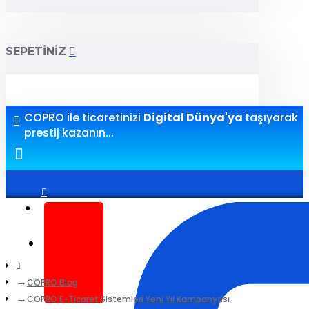
SEPETINIZ
COPRO ile ticaretinizi
Digital Dünya'ya
taşıyarak
prestij kazanın...
Giriş yap
Kayıt ol
COPRO Blog
COPRO E-Ticaret Sistemleri Yeni Yıl Kampanyası