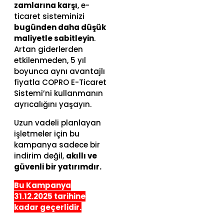
zamlarına karşı
, e-
ticaret sisteminizi
bugünden daha düşük
maliyetle sabitleyin
.
Artan giderlerden
etkilenmeden, 5 yıl
boyunca aynı avantajlı
fiyatla COPRO E-Ticaret
Sistemi’ni kullanmanın
ayrıcalığını yaşayın.
Uzun vadeli planlayan
işletmeler için bu
kampanya sadece bir
indirim değil,
akıllı ve
güvenli bir yatırımdır.
Bu Kampanya
31.12.2025 tarihine
kadar geçerlidir.