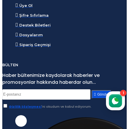
Üye Ol
Şifre Sıfırlama
Destek Biletleri
Dosyalarım
Sipariş Geçmişi
BÜLTEN
Haber bültenimize kaydolarak haberler ve
promosyonlar hakkında haberdar olun...
1
Gönder
Gizlilik Sözleşmesi
'ni okudum ve kabul ediyorum.