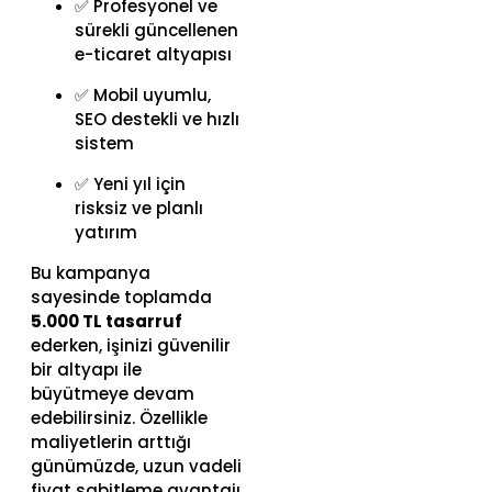
✅ Profesyonel ve
sürekli güncellenen
e-ticaret altyapısı
✅ Mobil uyumlu,
SEO destekli ve hızlı
sistem
✅ Yeni yıl için
risksiz ve planlı
yatırım
Bu kampanya
sayesinde toplamda
5.000 TL tasarruf
ederken, işinizi güvenilir
bir altyapı ile
büyütmeye devam
edebilirsiniz. Özellikle
maliyetlerin arttığı
günümüzde, uzun vadeli
fiyat sabitleme avantajı