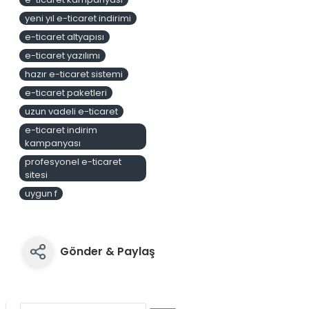
yeni yıl e-ticaret indirimi
e-ticaret altyapısı
e-ticaret yazılımı
hazır e-ticaret sistemi
e-ticaret paketleri
uzun vadeli e-ticaret
e-ticaret indirim
kampanyası
profesyonel e-ticaret
sitesi
uygun f
Gönder & Paylaş