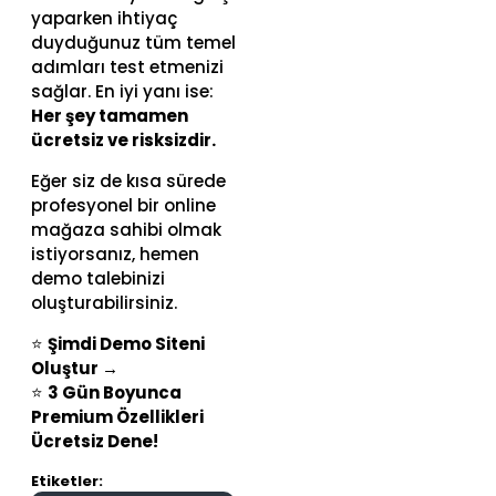
yaparken ihtiyaç
duyduğunuz tüm temel
adımları test etmenizi
sağlar. En iyi yanı ise:
Her şey tamamen
ücretsiz ve risksizdir.
Eğer siz de kısa sürede
profesyonel bir online
mağaza sahibi olmak
istiyorsanız, hemen
demo talebinizi
oluşturabilirsiniz.
⭐
Şimdi Demo Siteni
Oluştur →
⭐
3 Gün Boyunca
Premium Özellikleri
Ücretsiz Dene!
Etiketler: