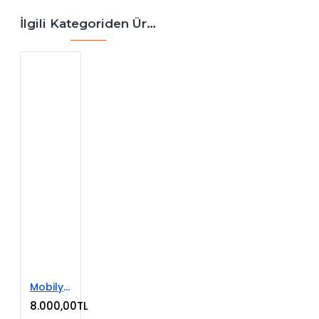
İlgili Kategoriden Ürünler
Mobilya Satışı E-Ticaret Web Sitesi
8.000,00TL