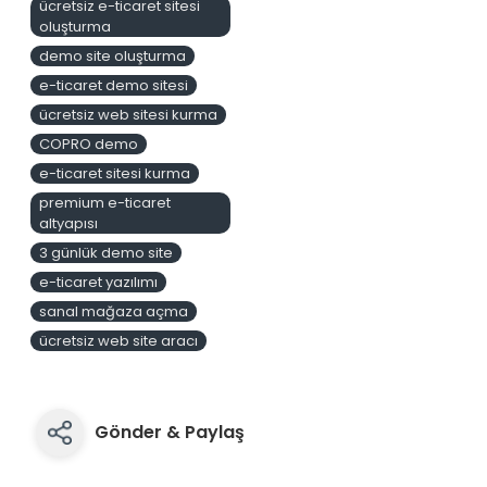
ücretsiz e-ticaret sitesi
oluşturma
demo site oluşturma
e-ticaret demo sitesi
ücretsiz web sitesi kurma
COPRO demo
e-ticaret sitesi kurma
premium e-ticaret
altyapısı
3 günlük demo site
e-ticaret yazılımı
sanal mağaza açma
ücretsiz web site aracı
Gönder & Paylaş