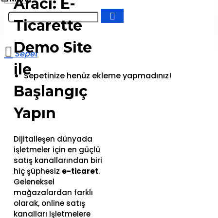
Aracı: E-
Ticarette
Demo Site
ile
Sepetinize henüz ekleme yapmadınız!
Başlangıç
Yapın
Dijitalleşen dünyada
işletmeler için en güçlü
satış kanallarından biri
hiç şüphesiz
e-ticaret
.
Geleneksel
mağazalardan farklı
olarak, online satış
kanalları işletmelere