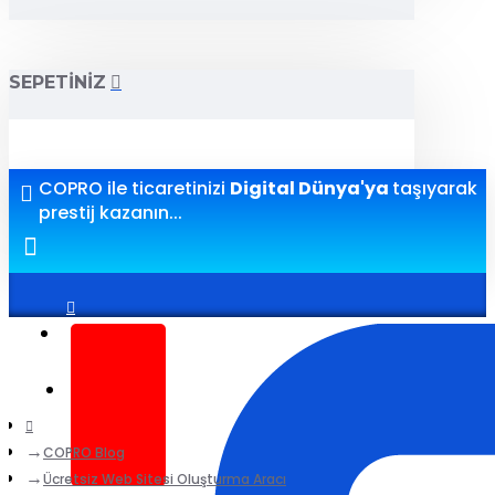
SEPETINIZ
COPRO ile ticaretinizi
Digital Dünya'ya
taşıyarak
prestij kazanın...
Giriş yap
Kayıt ol
COPRO Blog
Ücretsiz Web Sitesi Oluşturma Aracı