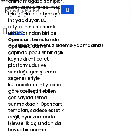
online mağaza sahipleri,
satışlarını artırabilmek
için güçlü bir altyapıya
ihtiyaç duyar. Bu
altyapının en önemli
unsurlarından biri de
Opencart temalarıdır
.
Sepetinize henüz ekleme yapmadınız!
Opencart, dünya
çapında popüler bir açık
kaynaklı e-ticaret
platformudur ve
sunduğu geniş tema
seçenekleriyle
kullanıcıların ihtiyacına
göre özelleştirilebilen
çok sayıda tema
sunmaktadır. Opencart
temaları, sadece estetik
değil, aynı zamanda
işlevsellik açısından da
büyük bir öneme