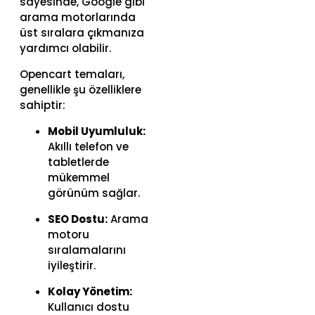
sayesinde, Google gibi
arama motorlarında
üst sıralara çıkmanıza
yardımcı olabilir.
Opencart temaları,
genellikle şu özelliklere
sahiptir:
Mobil Uyumluluk:
Akıllı telefon ve
tabletlerde
mükemmel
görünüm sağlar.
SEO Dostu:
Arama
motoru
sıralamalarını
iyileştirir.
Kolay Yönetim:
Kullanıcı dostu