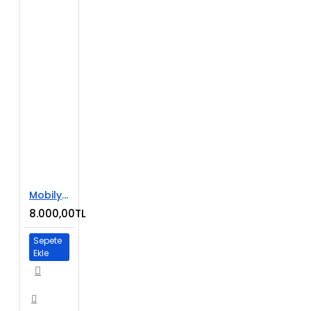
Mobilya Satışı E-Ticaret Web Sitesi
8.000,00TL
Sepete
Ekle