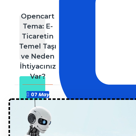
Opencart
Tema: E-
Ticaretin
Temel Taşı
ve Neden
İhtiyacınız
Var?
07
May