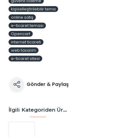
güvenli ödeme
kişiselleştirilebilir tema
online satış
e-ticaret teması
Opencart
internet ticareti
web tasarım
e-ticaret sitesi
Gönder & Paylaş
İlgili Kategoriden Ürünler