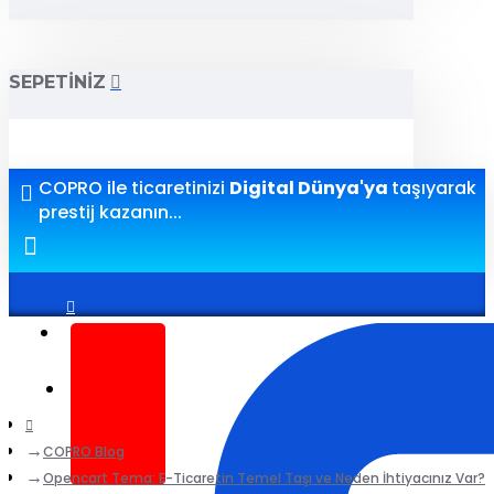
SEPETINIZ
COPRO ile ticaretinizi
Digital Dünya'ya
taşıyarak
prestij kazanın...
Giriş yap
Kayıt ol
COPRO Blog
Opencart Tema: E-Ticaretin Temel Taşı ve Neden İhtiyacınız Var?