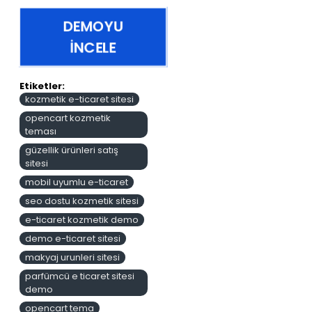
DEMOYU
İNCELE
Etiketler:
kozmetik e-ticaret sitesi
opencart kozmetik
teması
güzellik ürünleri satış
sitesi
mobil uyumlu e-ticaret
seo dostu kozmetik sitesi
e-ticaret kozmetik demo
demo e-ticaret sitesi
makyaj urunleri sitesi
parfümcü e ticaret sitesi
demo
opencart tema