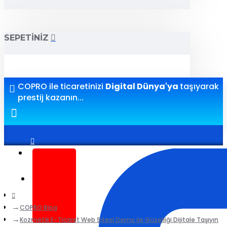
SEPETINIZ
COPRO ile ticaretinizi
Digital Dünya'ya
taşıyarak
prestij kazanın...
Giriş yap
Kayıt ol
COPRO Blog
Kozmetik E-Ticaret Web Sitesi Demo ile Güzelliği Dijitale Taşıyın