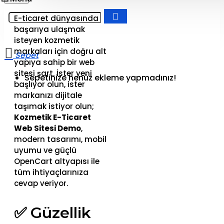
E-ticaret dünyasında
başarıya ulaşmak
isteyen kozmetik
markaları için doğru alt
yapıya sahip bir web
sitesi şart. İster yeni
Sepetinize henüz ekleme yapmadınız!
başlıyor olun, ister
markanızı dijitale
taşımak istiyor olun;
Kozmetik E-Ticaret
Web Sitesi Demo
,
modern tasarımı, mobil
uyumu ve güçlü
OpenCart altyapısı ile
tüm ihtiyaçlarınıza
cevap veriyor.
✅ Güzellik