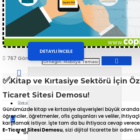
Butik ve Aksesuar E-
Ticaret Sitesi
DETAYLI İNCELE
767 Görüntülenme
COPRO
✅
Kitap ve Kırtasiye Sektörü İçin Ö
Giriş yap
Ticaret Sitesi Demosu!
Üye ol
Günümüzde kitap ve kırtasiye alışverişleri büyük oranda i
öğrenciler, öğretmenler, ofis çalışanları ve veliler, ihtiya
karşılamak istiyor. İşte tam da bu ihtiyaca cevap verecek
E-Ticaret Sitesi Demosu
, sizi dijital ticarette bir adım ö
Sepetinize henüz ekleme yapmadınız!