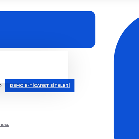
DEMO E-TİCARET SİTELERİ
emosu