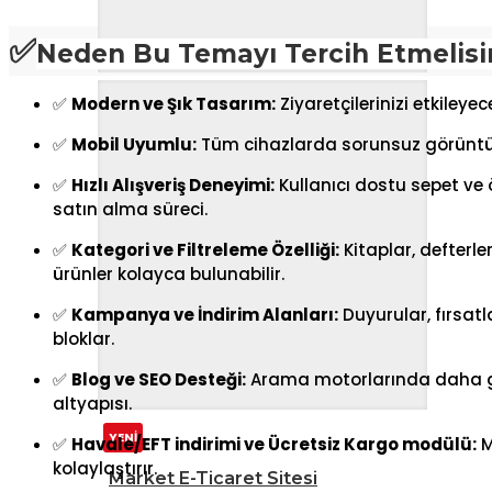
✅
Neden Bu Temayı Tercih Etmelisi
✅
Modern ve Şık Tasarım:
Ziyaretçilerinizi etkiley
✅
Mobil Uyumlu:
Tüm cihazlarda sorunsuz görüntül
✅
Hızlı Alışveriş Deneyimi:
Kullanıcı dostu sepet ve
satın alma süreci.
✅
Kategori ve Filtreleme Özelliği:
Kitaplar, defterle
ürünler kolayca bulunabilir.
✅
Kampanya ve İndirim Alanları:
Duyurular, fırsatla
bloklar.
✅
Blog ve SEO Desteği:
Arama motorlarında daha gö
altyapısı.
YENİ
✅
Havale/EFT indirimi ve Ücretsiz Kargo modülü:
M
kolaylaştırır.
Market E-Ticaret Sitesi