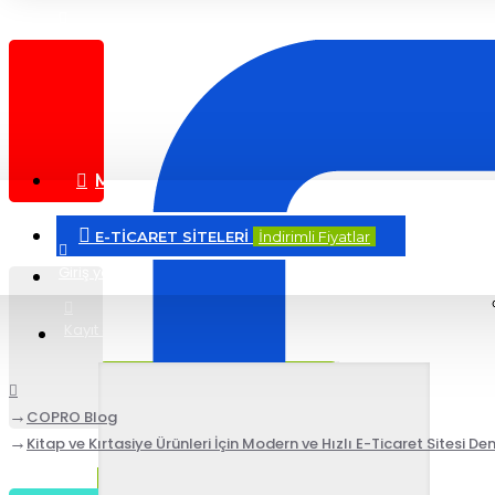
Anasayfa
COPRO Blog
Destek Merkezi
Menü
E-TİCARET SİTELERİ
İndirimli Fiyatlar
Giriş yap
Kayıt ol
COPRO Blog
Kitap ve Kırtasiye Ürünleri İçin Modern ve Hızlı E-Ticaret Sitesi D