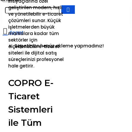
ihtiyaçlarına özel
geliştirilen modern, hızlı
ve yönetilebilir e-ticaret
çözümleri sunar. Küçük
işletmelerden büyük
markalara kadar tüm
sektörler için
Sepetinize henüz ekleme yapmadınız!
ölçeklenebilir e-ticaret
siteleri ile dijital satış
süreçlerinizi profesyonel
hale getirir.
COPRO E-
Ticaret
Sistemleri
ile Tüm