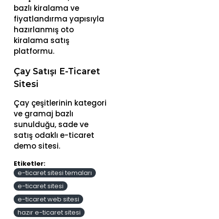
bazlı kiralama ve
fiyatlandırma yapısıyla
hazırlanmış oto
kiralama satış
platformu.
Çay Satışı E-Ticaret
Sitesi
Çay çeşitlerinin kategori
ve gramaj bazlı
sunulduğu, sade ve
satış odaklı e-ticaret
demo sitesi.
Etiketler:
e-ticaret sitesi temaları
e-ticaret sitesi
e-ticaret web sitesi
hazır e-ticaret sitesi