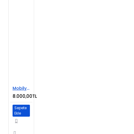
Mobilya Satışı E-Ticaret Web Sitesi
8.000,00TL
Sepete
Ekle