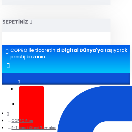
SEPETINIZ
COPRO ile ticaretinizi
Digital Dünya'ya
taşıyarak
prestij kazanın...
Giriş yap
Kayıt ol
COPRO Blog
E-Ticaret Sitesi Temaları