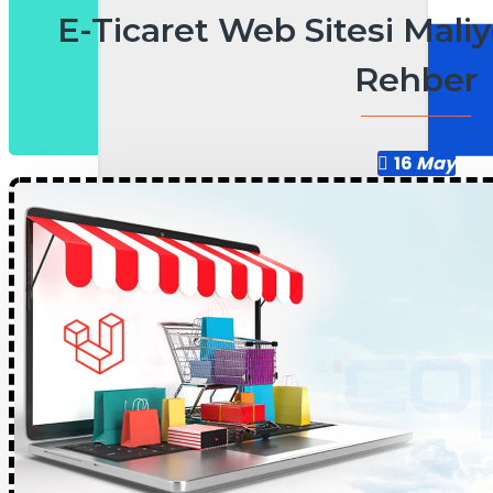
E-Ticaret Web Sitesi Maliy
Rehber
16
May