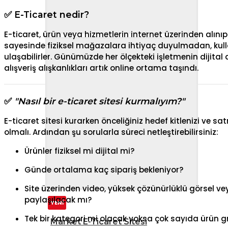
✅ E-Ticaret nedir?
E-ticaret, ürün veya hizmetlerin internet üzerinden alınıp
sayesinde fiziksel mağazalara ihtiyaç duyulmadan, kullan
ulaşabilirler. Günümüzde her ölçekteki işletmenin dijit
alışveriş alışkanlıkları artık online ortama taşındı.
✅
"Nasıl bir e-ticaret sitesi kurmalıyım?"
E-ticaret sitesi kurarken önceliğiniz hedef kitlenizi ve sa
olmalı. Ardından şu sorularla süreci netleştirebilirsiniz:
Ürünler fiziksel mi dijital mi?
Günde ortalama kaç sipariş bekleniyor?
Site üzerinden video, yüksek çözünürlüklü görsel v
paylaşılacak mı?
YENİ
Tek bir kategori mi olacak yoksa çok sayıda ürün 
Market E-Ticaret Sitesi