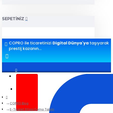
SEPETINIZ
COPRO ile ticaretinizi
Digital Dünya'ya
taşıyarak
prestij kazanın...
Giriş yap
Kayıt ol
COPRO Blog
E-Ticaret Sitesi Demo Talebi