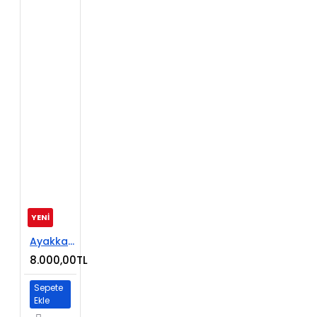
YENİ
Ayakkabı Satışı E-Ticaret Web Sitesi
8.000,00TL
Sepete
Ekle