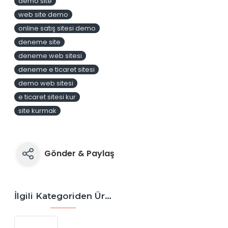
demo site
web site demo
online satış sitesi demo
deneme site
deneme web sitesi
deneme e ticaret sitesi
demo web sitesi
e ticaret sitesi kur
site kurmak
Gönder & Paylaş
İlgili Kategoriden Ürünler