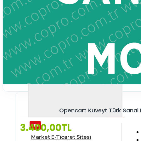
Opencart Kuveyt Türk Sanal
3.400,00TL
YENİ
Market E-Ticaret Sitesi