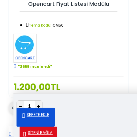
Opencart Fiyat Listesi Modülü
Tema Kodu:
OM50
OPENCART
"3659 incelendi"
1.200,00TL
−
+
Gönder & Paylaş
SEPETE EKLE
SİTENİ BAĞLA
DETAYLI AÇIKLAMA