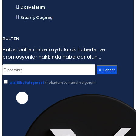
Dosyalarım
Sipariş Geçmişi
BÜLTEN
Haber bültenimize kaydolarak haberler ve
promosyonlar hakkında haberdar olun...
Gönder
Gizlilik Sözleşmesi
'ni okudum ve kabul ediyorum.