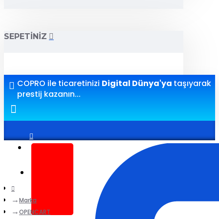
SEPETINIZ
COPRO ile ticaretinizi
Digital Dünya'ya
taşıyarak
prestij kazanın...
Giriş yap
Kayıt ol
Marka
OPENCART