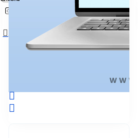
Sepetinize henüz ekleme yapmadınız!