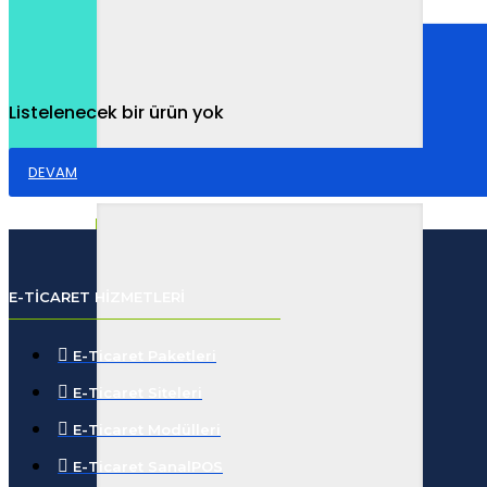
Listelenecek bir ürün yok
DEVAM
E-TICARET HIZMETLERI
E-Ticaret Paketleri
E-Ticaret Siteleri
E-Ticaret Modülleri
E-Ticaret SanalPOS