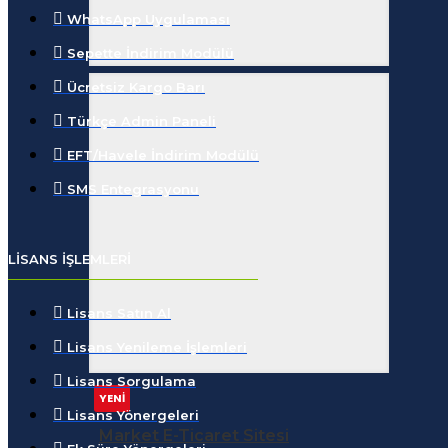
WhatsApp Uygulaması
Sepette İndirim Modülü
Ücretsiz Kargo Barı
Türkçe Admin Paneli
EFT/Havele İndirim Modülü
SMS Entegrasyonu
LISANS İŞLEMLERI
Lisans Satın Al
Lisans Yenileme İşlemleri
Lisans Sorgulama
YENİ
Lisans Yönergeleri
Market E-Ticaret Sitesi