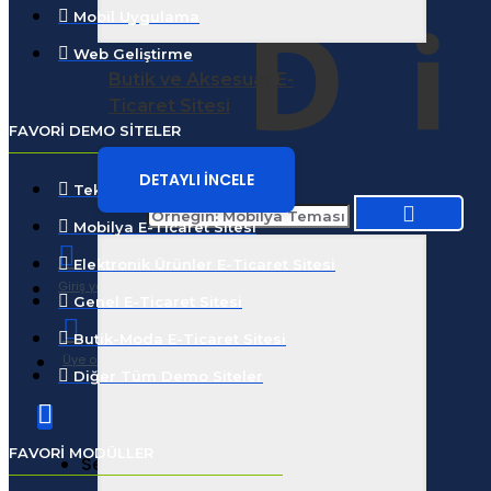
Mobil Uygulama
Web Geliştirme
Butik ve Aksesuar E-
Ticaret Sitesi
FAVORI DEMO SITELER
DETAYLI İNCELE
Teknoloji E-Ticaret Sitesi
Mobilya E-Ticaret Sitesi
Elektronik Ürünler E-Ticaret Sitesi
Giriş yap
Genel E-Ticaret Sitesi
Butik-Moda E-Ticaret Sitesi
Üye ol
Diğer Tüm Demo Siteler
FAVORI MODÜLLER
Sepetinize henüz ekleme yapmadınız!