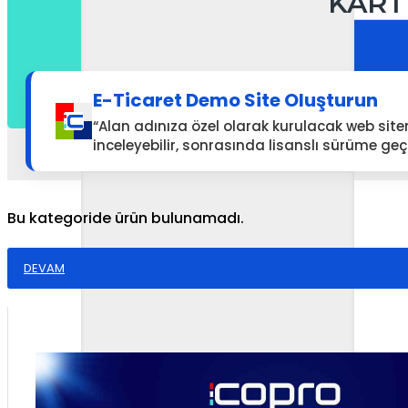
KART
E-Ticaret Demo Site Oluşturun
“Alan adınıza özel olarak kurulacak web sit
inceleyebilir, sonrasında lisanslı sürüme geçi
Bu kategoride ürün bulunamadı.
DEVAM