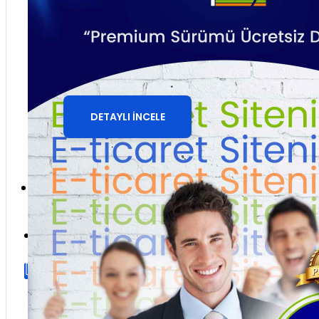
Butik ve Aksesuar E-
Ticaret Sitesi
DETAYLI İNCELE
Giriş yap
Üye ol
Sepetinize henüz ekleme yapmadınız!