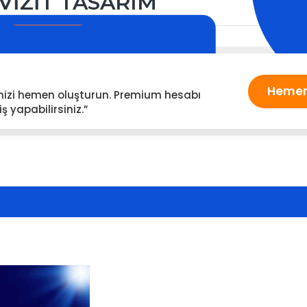
VİZİT TASARIM
Hemen
enizi hemen oluşturun. Premium hesabı
ş yapabilirsiniz.”