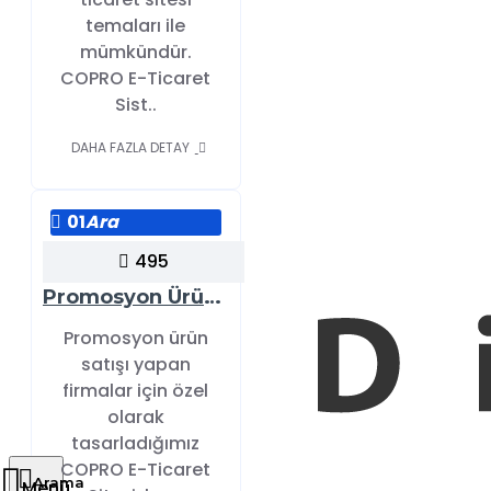
temaları ile
mümkündür.
COPRO E-Ticaret
Sist..
DAHA FAZLA DETAY
01
Ara
495
Promosyon Ürünler E-Ticaret Sitesi: COPRO ile Kolay Yönetim ve Yüksek Satış
Promosyon ürün
satışı yapan
firmalar için özel
olarak
tasarladığımız
COPRO E-Ticaret