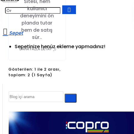
Sitesi, hem
kullanıcı
deneyimini ön
planda tutar
hem de satış
sür..
Sepetinize henüz ekleme yapmadınız!
DAHA FAZLA DETAY
Gösterilen: 1 ile 2 arası,
toplam: 2 (1 Sayfa)