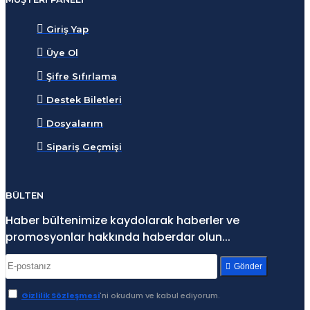
Giriş Yap
Üye Ol
Şifre Sıfırlama
Destek Biletleri
Dosyalarım
Sipariş Geçmişi
BÜLTEN
Haber bültenimize kaydolarak haberler ve
promosyonlar hakkında haberdar olun...
Gönder
Gizlilik Sözleşmesi
'ni okudum ve kabul ediyorum.