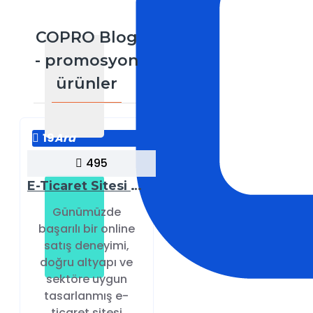
COPRO Blog
- promosyon
ürünler
19
Ara
495
E-Ticaret Sitesi Temaları
Günümüzde
başarılı bir online
satış deneyimi,
doğru altyapı ve
sektöre uygun
tasarlanmış e-
ticaret sitesi