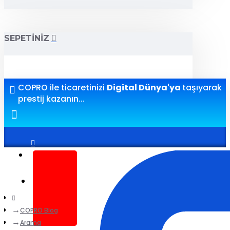
SEPETINIZ
COPRO ile ticaretinizi
Digital Dünya'ya
taşıyarak
prestij kazanın...
Giriş yap
Kayıt ol
COPRO Blog
Arama