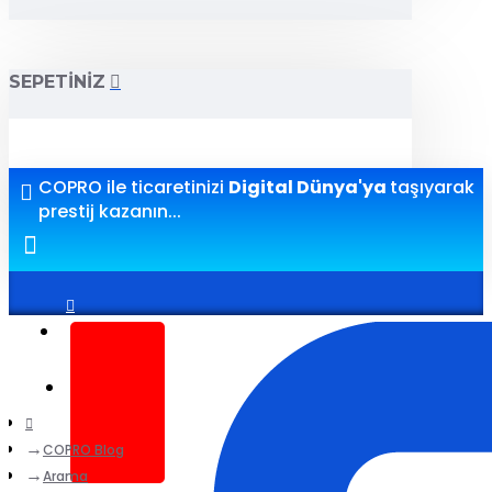
SEPETINIZ
COPRO ile ticaretinizi
Digital Dünya'ya
taşıyarak
prestij kazanın...
Giriş yap
Kayıt ol
COPRO Blog
Arama