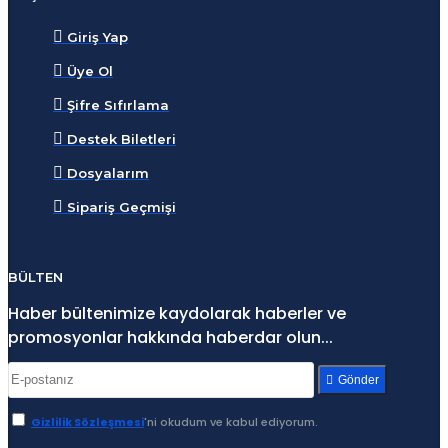
Giriş Yap
Üye Ol
Şifre Sıfırlama
Destek Biletleri
Dosyalarım
Sipariş Geçmişi
BÜLTEN
Haber bültenimize kaydolarak haberler ve
promosyonlar hakkında haberdar olun...
Gönder
Gizlilik Sözleşmesi
'ni okudum ve kabul ediyorum.