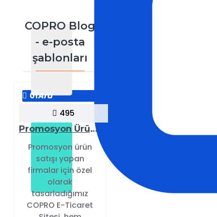
COPRO Blog
- e-posta
şablonları
01
Ara
495
Promosyon Ürünler E-Ticaret Sitesi: COPRO ile Kolay Yönetim ve Yüksek Satış
Promosyon ürün
satışı yapan
firmalar için özel
olarak
tasarladığımız
COPRO E-Ticaret
Sitesi, hem