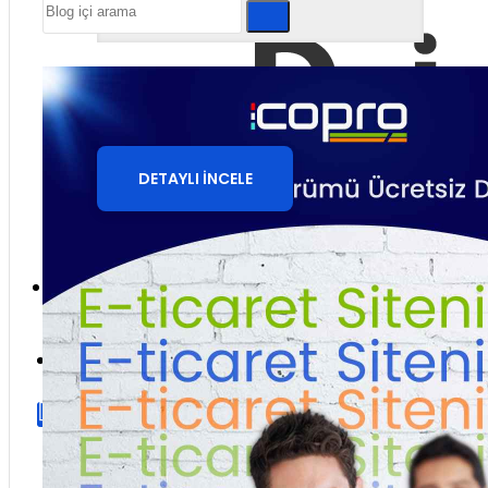
Butik ve Aksesuar E-
Ticaret Sitesi
DETAYLI İNCELE
Giriş yap
Üye ol
Sepetinize henüz ekleme yapmadınız!