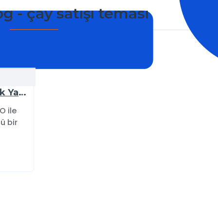
 - çay satışı teması
COPRO OpenCart Temaları ile E-Ticarette Fark Yaratın
 ile
ü bir